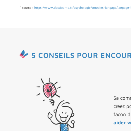
* source :
https://www.doctissimo.fr/psychologie/troubles-langage/langage-
5 CONSEILS POUR ENCOUR
Sa comm
créez p
façon d
aider 