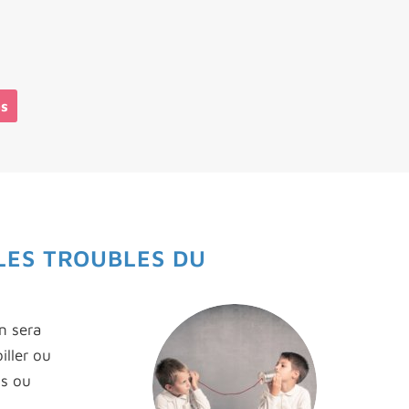
as
LES TROUBLES DU
n sera
iller ou
is ou