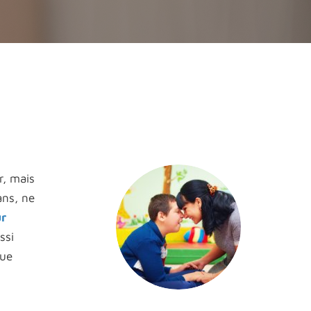
r, mais
ans, ne
ur
ssi
que